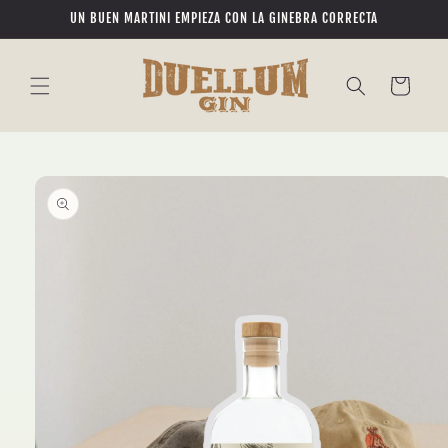
Ir
UN BUEN MARTINI EMPIEZA CON LA GINEBRA CORRECTA
directamente
al contenido
Carrito
Ir
directamente
a la
información
del producto