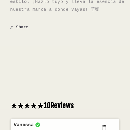
estilo
. ¡Hazlo tuyo y lleva la esencia de
nuestra marca a donde vayas! 🍸🐼
Share
10
Reviews
Vanessa