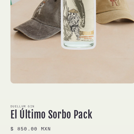
Abrir
elemento
multimedia
1
en
DUELLUM GIN
una
El Último Sorbo Pack
ventana
modal
Precio
$ 850.00 MXN