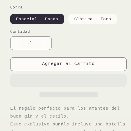
habitual
Gorra
Especial - Panda
Clásica - Toro
Cantidad
Reducir
Aumentar
cantidad
cantidad
para
para
El
El
Agregar al carrito
Último
Último
Sorbo
Sorbo
Pack
Pack
El regalo perfecto para los amantes del
buen gin y el estilo.
Este exclusivo
bundle
incluye una botella