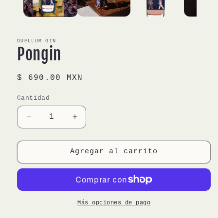
DUELLUM GIN
Pongin
Precio
$ 690.00 MXN
habitual
Cantidad
Reducir
Aumentar
cantidad
cantidad
para
para
Pongin
Pongin
Agregar al carrito
Más opciones de pago