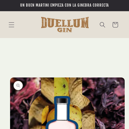
Ir
UN BUEN MARTINI EMPIEZA CON LA GINEBRA CORRECTA
directamente
al contenido
Carrito
Ir
directamente
a la
información
del producto